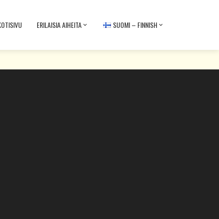
KOTISIVU
ERILAISIA ​​AIHEITA
SUOMI – FINNISH