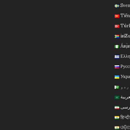
Sven
Tiến
Türk
isiZ
Ásụ̀s
Ελλη
Русс
Укра
हिन्द
ଓଡ଼ି