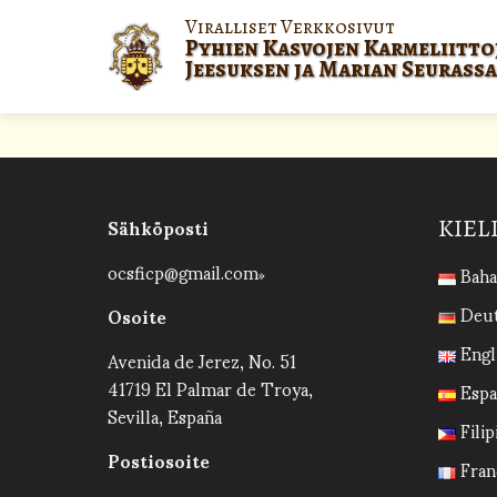
Viralliset Verkkosivut
Pyhien Kasvojen Karmeliitt
Jeesuksen ja Marian Seurassa
Sähköposti
KIEL
ocsficp@gmail.com
Baha
Deu
Osoite
Engl
Avenida de Jerez, No. 51
41719 El Palmar de Troya,
Espa
Sevilla, España
Filip
Postiosoite
Fran