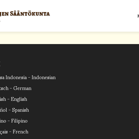
ojen Sääntökunta
I
sa Indonesia - Indonesian
tsch - German
ish - English
ñol - Spanish
ino - Filipino
çais - French