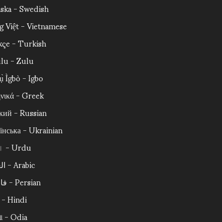
ska - Swedish
g Việt - Vietnamese
çe - Turkish
ulu - Zulu
ụ̀ Ìgbò - Igbo
νικά - Greek
кий - Russian
їнська - Ukrainian
اردو - Urdu
العربية - Arabic
فارسی - Persian
ी - Hindi
ଆ - Odia