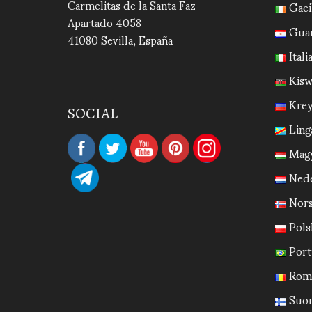
Carmelitas de la Santa Faz
Gaei
Apartado 4058
Guar
41080 Sevilla, España
Itali
Kisw
Krey
SOCIAL
Ling
Magy
Nede
Nors
Pols
Port
Rom
Suom