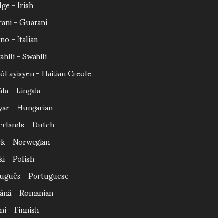
lge - Irish
ani - Guarani
ano - Italian
ahili - Swahili
òl ayisyen - Haitian Creole
ála - Lingala
ar - Hungarian
rlands - Dutch
k - Norwegian
ki - Polish
uguês - Portuguese
ână - Romanian
i - Finnish