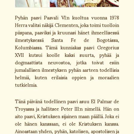
Pyhän paavi Paavali VI:n kuoltua vuonna 1978
Herra valitsi näkijä Clementen, joka toimi tuolloin
piispana, paaviksi ja kruunasi hänet ihmeellisessä
ilmestyksessä Santa Fe de Bogotássa,
Kolumbiassa. Tämä kunniakas paavi Gregorius
XVII kutsui koolle kaksi suurta, pyhää ja
dogmaattista neuvostoa, jotka toivat esiin
jumalallisen ilmestyksen pyhän aarteen todellisia
helmiä, kuten erilaisia oppien ja moraalien
tutkielmia.
Tänä päivänä todellinen paavi asuu El Palmar de
Troyassa ja hallitsee Peter III:n nimellä. Hän on
aito paavi, Kristuksen sijainen maan päällä. Joka ei
ole hänen kanssaan, ei ole Kristuksen kanssa.
Ainoastaan yhden, pyhän, katolisen, apostolisen ja