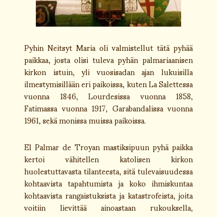
Pyhin Neitsyt Maria oli valmistellut tätä pyhää
paikkaa, josta olisi tuleva pyhän palmariaanisen
kirkon istuin, yli vuosisadan ajan lukuisilla
ilmestymisillään eri paikoissa, kuten La Salettessa
vuonna 1846, Lourdesissa vuonna 1858,
Fatimassa vuonna 1917, Garabandalissa vuonna
1961, sekä monissa muissa paikoissa.
El Palmar de Troyan mastiksipuun pyhä paikka
kertoi vähitellen katolisen kirkon
huolestuttavasta tilanteesta, sitä tulevaisuudessa
kohtaavista tapahtumista ja koko ihmiskuntaa
kohtaavista rangaistuksista ja katastrofeista, joita
voitiin lievittää ainoastaan rukouksella,